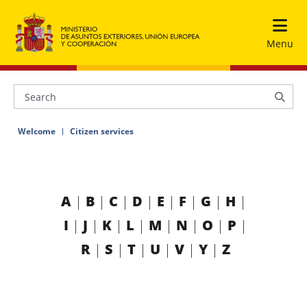
Menu
Welcome
Citizen services
A
B
C
D
E
F
G
H
I
J
K
L
M
N
O
P
R
S
T
U
V
Y
Z