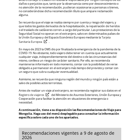
daños o perjuicios que, tanto por la observancia como por d​esconocimiento o
no atención de la recomendación, pudieran ocasionarse a personas o bienes,
no considerándose dicha recomendación título que ampare reclamación
alguna.
Se recuerda que el viaje se realiza siempre por cuenta y riesgo del viajero, y
que todos los gastos derivados de la hospitalización, la repatriación de heridos
o el traslado de cadáveres corren a cargo del particular. Las prestaciones de la
Seguridad Social no operan en el extranjero, salvo en determinados países de
la Unión Europea y del Espacio Económico Europeo mediante la
Tarjeta
Sanitaria Europea​
.
En mayo de 2023 la OMS dio por finalizada la emergencia de la pandemia de la
COVID-19. No obstante, todo viajero debe tener en cuenta que actualmente
cualquier viaje, independientemente del destino o de las circunstancias del
mismo, conlleva un riesgo de carácter sanitario. Por ello, se recomienda
mantenerse informado en todo momento, contar con la posibilidad de verse
obligado a permanecer en el extranjero más tiempo del previsto y contar con
un seguro que cubra cualquier eventualidad.
Asimismo, se recuerda que ninguna región del mundo y ningún país están a
salvo de posibles actos terroristas.
Antes de realizar un viaje al extranjero, se recomienda registrar sus datos en el
Registro de viajeros​
del Ministerio de Asuntos Exteriores, Unión Europea y
Cooperación para facilitar la atención en situaciones de emergencia o
necesidad.
A continuación, tiene a su disposición las Recomendaciones de Viaje para
Mongolia. Haga uso del menú desplegable para consultar la información
específica sobre cada uno de los apartados.
Recomendaciones vigentes a 9 de agosto de
2026