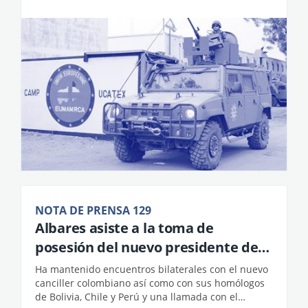
NOTA DE PRENSA 129
Albares asiste a la toma de
posesión del nuevo presidente de
Colombia e impulsa la agenda
​​Ha mantenido encuentros bilaterales con el nuevo
iberoamericana en preparación de
canciller colombiano así como con sus homólogos
de Bolivia, Chile y Perú y una llamada con el
la Cumbre de Madrid