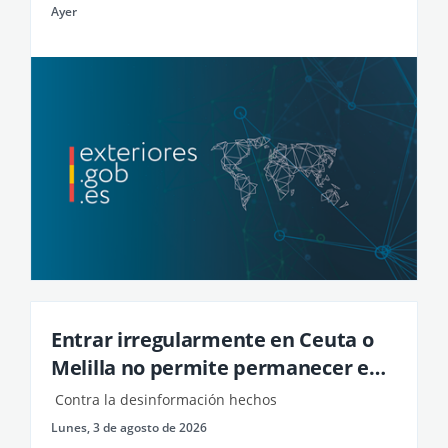
ministro ...
Ayer
Entrar irregularmente en Ceuta o
Melilla no permite permanecer en
España ni llegar a Europa
​ Contra la desinformación hechos
lunes, 3 de agosto de 2026