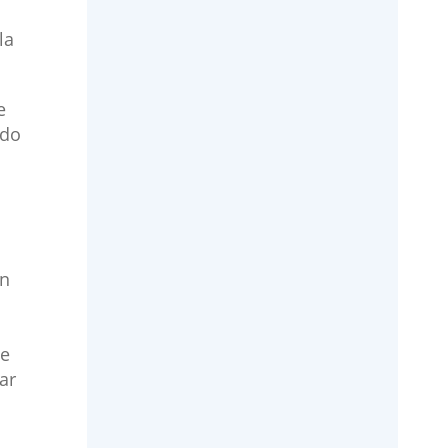
la
e
ndo
on
de
ar