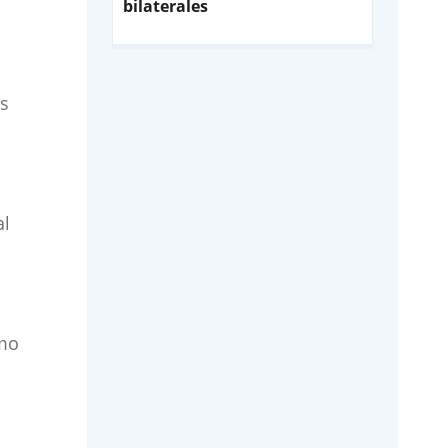
bilaterales
es
al
omo