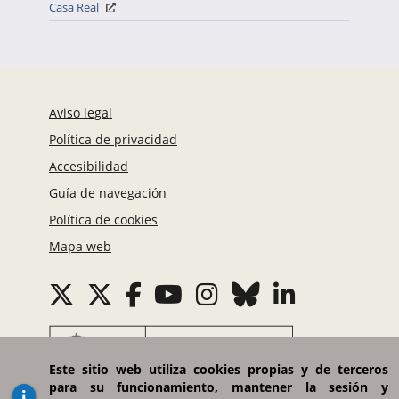
Casa Real
Aviso legal
Política de privacidad
Accesibilidad
Guía de navegación
Política de cookies
Mapa web
Este sitio web utiliza cookies propias y de terceros
para su funcionamiento, mantener la sesión y
Ministerio de Asuntos Exteriores, Unión Europea