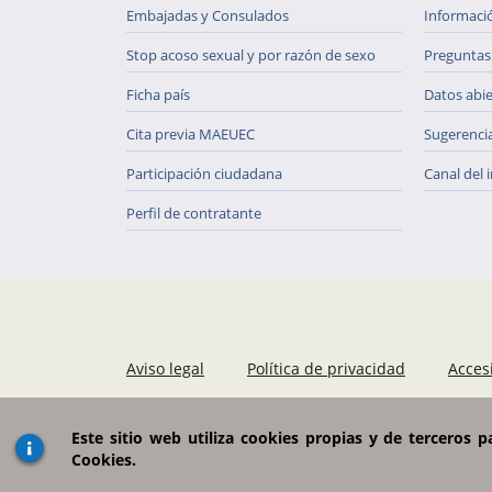
Embajadas y Consulados
Informaci
Stop acoso sexual y por razón de sexo
Preguntas
Ficha país
Datos abi
Cita previa MAEUEC
Sugerenci
Participación ciudadana
Canal del 
Perfil de contratante
Aviso legal
Política de privacidad
Acces
Este sitio web utiliza cookies propias y de terceros 
Cookies.