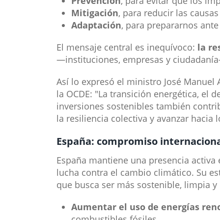
Prevención
, para evitar que los i
Mitigación
, para reducir las causa
Adaptación
, para prepararnos ante 
El mensaje central es inequívoco:
la re
—instituciones, empresas y ciudadanía
Así lo expresó el ministro José Manuel A
la OCDE: "La transición energética, el d
inversiones sostenibles también contrib
la resiliencia colectiva y avanzar hacia
España: compro​​miso internaciona
España mantiene una presencia activa en
lucha contra el cambio climático. Su est
que busca ser más sostenible, limpia y 
Aumentar el uso de energías ren
combustibles fósiles.