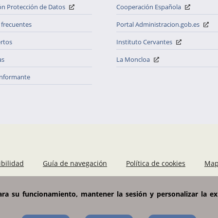
ón Protección de Datos
Cooperación Española
 frecuentes
Portal Administracion.gob.es
ertos
Instituto Cervantes
as
La Moncloa
informante
ibilidad
Guía de navegación
Política de cookies
Map
para su funcionamiento, mantener la sesión y personalizar la ex