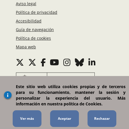
Aviso legal
Política de privacidad
Accesibilidad
Guía de navegación
Política de cookies
Mapa web
Este sitio web utiliza cookies propias y de terceros
para su funcionamiento, mantener la sesión y
Ministerio de Asuntos Exteriores, Unión Europea
personalizar la experiencia del usuario. Más
y Cooperación
información en nuestra política de Cookies.
Plaza del Marqués de Salamanca, 8. 28006 Madrid
(España)
Ver más
Portal gestionado por la Dirección General de